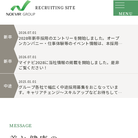
RECRUITING
SITE
NOEVIR GROUP
MENU
RECRUITING SIT
2026.07.01
新卒
2028年新卒採用のエントリーを開始しました。オープ
ンカンパニー・仕事体験等のイベント情報は、本採用サ
イトの「新卒採用」→「28新卒 ENTRY」より詳細をご
確認ください。
2026.07.01
新卒
マイナビ2028に当社情報の掲載を開始しました。是非
ご覧ください！
2025.01.01
中途
グループ各社で幅広く中途採用募集をおこなっていま
す。キャリアチェンジ～スキルアップなどお待ちしてい
ます！
MESSAGE