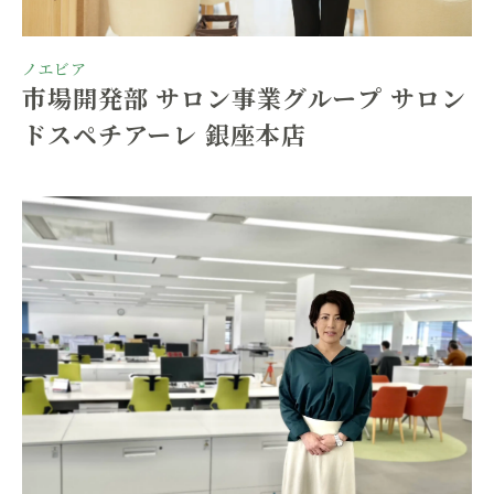
ノエビア
市場開発部 サロン事業グループ サロン
ドスペチアーレ 銀座本店