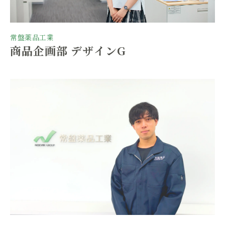
常盤薬品工業
商品企画部 デザインG