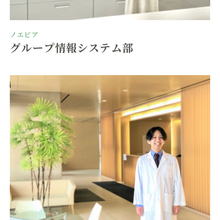
ノエビア
グループ情報システム部