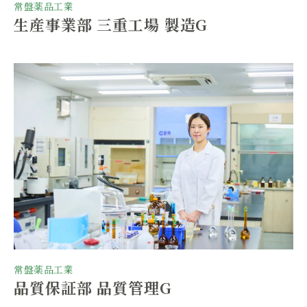
常盤薬品工業
生産事業部 三重工場 製造G
常盤薬品工業
品質保証部 品質管理G