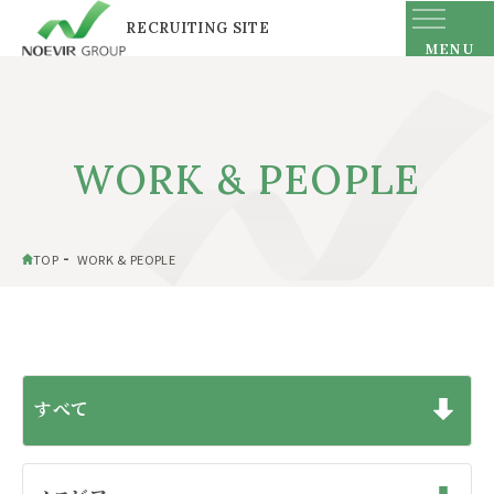
RECRUITING
SITE
MENU
WORK & PEOPLE
TOP
WORK & PEOPLE
すべて