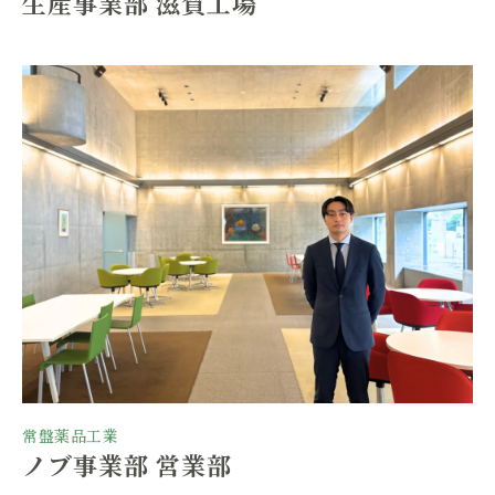
生産事業部 滋賀工場
常盤薬品工業
ノブ事業部 営業部