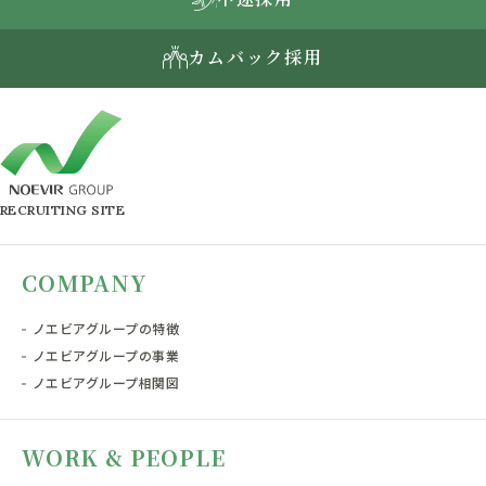
カムバック採用
RECRUITING SITE
COMPANY
ノエビアグループの特徴
ノエビアグループの事業
ノエビアグループ相関図
WORK & PEOPLE