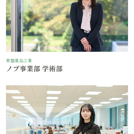
常盤薬品工業
ノブ事業部 学術部