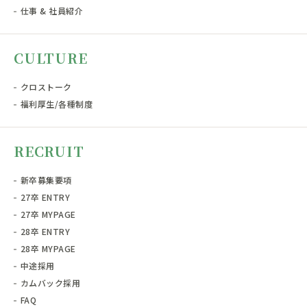
仕事 & 社員紹介
CULTURE
クロストーク
福利厚生/各種制度
RECRUIT
新卒募集要項
27卒 ENTRY
27卒 MYPAGE
28卒 ENTRY
28卒 MYPAGE
中途採用
カムバック採用
FAQ