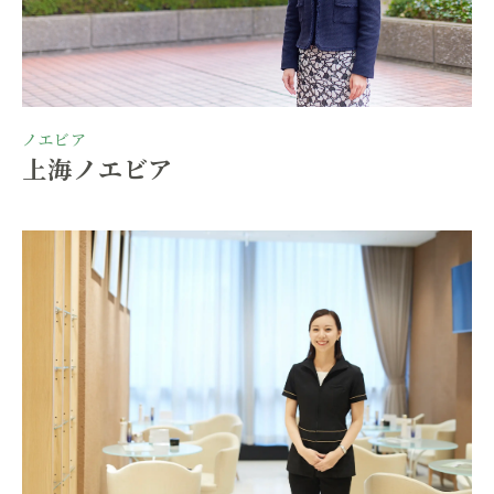
ノエビア
上海ノエビア