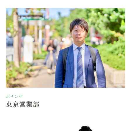
ボナンザ
東京営業部