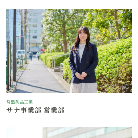
常盤薬品工業
サナ事業部 営業部